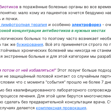
биотиков
в поражённые болезнью органы во все времен
понятно: мало кому из пациентов хочется бездумно н
 и почки.
лимфотропная терапия
и особенно
электрофорез
- оч
сокой концентрации
антибиотиков в нужных местах
ологических больных то поэтому часто возникает необ
 а так же
бужирования
. Всё это применяется строго по
стойчивых хронических болезней мы никогда не станем
я экстренные больные и для этой категории мы разр
 потом от неё избавляться!"
Этот лозунг больше подход
и не защищённый половой контакт со случайным парт
словии что с момента "события" прошло не более 7 дне
мо без квалифицированного лабораторного сопровожде
в процессе лечения. Для этой цели берутся многочисле
о сделать без предварительной консультации врача. 
 случаях делается
комплексная провокация
.