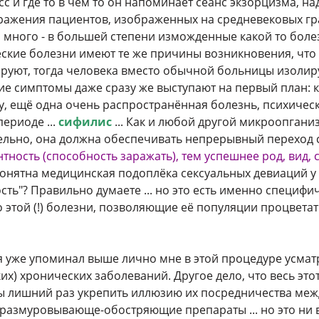
и где то в чем то он напоминает сеанс экзорцизма, над
ражения пациентов, изображенных на средневековых г
и много - в большей степени изможденные какой то боле
ческие болезни имеют те же причины возникновения, что 
руют, тогда человека вместо обычной больницы изолирую
ие симптомы даже сразу же выступают на первый план: 
ру, ещё одна очень распространённая болезнь, психиче
ериоде ...
сифилис
... Как и любой другой микроопгани
ельно, она должна обеспечивать непрерывный переход с
ность (способность заражать), тем успешнее род, вид, с
онятна медицинская подоплёка сексуальных девиаций у 
сть"? Правильно думаете ... но это есть именно специ
этой (!) болезни, позволяющие её популяции процветат
ак я уже упоминал выше лично мне в этой процедуре усма
их) хронических заболеваний. Другое дело, что весь это
ы лишний раз укрепить иллюзию их посредничества межд
о размуровывающе-обостряющие препараты ... но это ни в