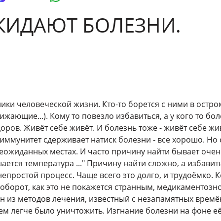
ОКИДАЮТ БОЛЕЗНИ.
ики человеческой жизни. Кто-то борется с ними в остром
ающие...). Кому то повезло избавиться, а у кого то бо
здоров. Живёт себе живёт. И болезнь тоже - живёт себе ж
 иммунитет сдерживает натиск болезни - все хорошо. Но 
еожиданных местах. И часто причину найти бывает очень
шается температура ..." Причину найти сложно, а избави
епростой процесс. Чаще всего это долго, и трудоёмко. К
 наоборот, как это не покажется странным, медикаментоз
дин из методов лечения, известный с незапамятных времё
ем легче было уничтожить. Изгнание болезни на фоне е