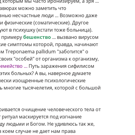
 которым мы часто иронизируем, а зря ...
равюрах можно заметить что
знью несчастные люди ... Возможно даже
и физические (соматические). Другое
т в психушку (кстати тоже больница).
к примеру
бешенство
... вызвано вирусом
ские симптомы которой, правда, начинают
зм Treponaema pallidum "заботится" о
воих "особей" от организма к организму,
емейство ...
Путь заражения сифилисом
этих больных? А вы, наверное думаете
фически изощренные психологические
ь многие тысячелетия, которой с большой
тривается очищение человеческого тела от
т ритуал маскируется под изгнание
у людьми и Богом. Не удивлюсь так же,
 коем случае не дает нам права