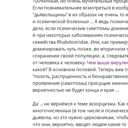
100%нтный, но очень мучительный процесс 
Если повнимательнее всмотреться в изоб
"дьявольщины" в их образах не очень то 
и психической болезнью ... А ведь психи
дело, если психические симптомы домини
А при некоторых заболеваниях психическ
семейства Rhabdoviridae. Или, как приме
доминировать чуть позже, во вторичном п
сохранении своей популяции, а, следоват
от человека к человеку.
Чем выше вирулент
какой? В основном половой. Теперь вам п
"похоть, распущенность и безнравственно
проявления (симптомы) присущие именно 
вероятностью не будет конца и края ...
Да ... но вернёмся к теме экзорцизма. К
многочисленных (в том числе и психическ
дьявола, но это нужно церковникам, чтоб
что они, вероятно, вводят людям какие т