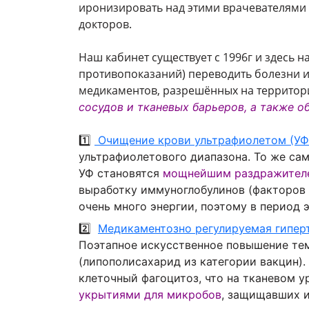
иронизировать над этими врачевателями в
докторов.
Наш кабинет существует с 1996г и здесь
противопоказаний) переводить болезни и
медикаментов, разрешённых на территор
сосудов и тканевых барьеров,
а также о
1️⃣
Очищение крови ультрафиолетом (УФ
ультрафиолетового диапазона. То же сам
УФ становятся
мощнейшим раздражителе
выработку иммуноглобулинов (факторов б
очень много энергии, поэтому в период
2️⃣
Медикаментозно регулируемая гипер
Поэтапное искусственное повышение тем
(липополисахарид из категории вакцин)
клеточный фагоцитоз, что на тканевом 
укрытиями для микробов
, защищавших и