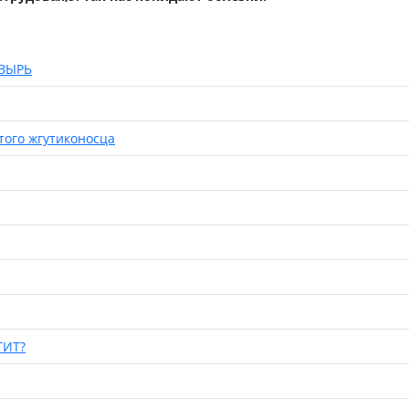
ЗЫРЬ
того жгутиконосца
ТИТ?