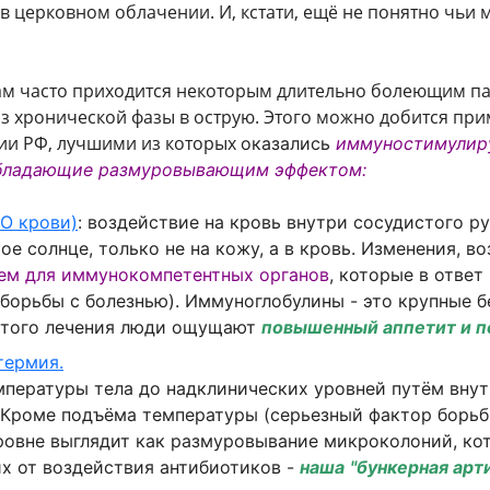
 церковном облачении. И, кстати, ещё не понятно чьи 
 нам часто приходится некоторым длительно болеющим па
з хронической фазы в острую. Этого можно добится пр
ии РФ, лучшими из которых
оказались
иммуностимули
бладающие
размуровывающим
эффектом:
О крови)
: воздействие на кровь внутри сосудистого р
ое солнце, только не на кожу, а в кровь. Изменения, 
м для иммунокомпетентных органов
, которые в ответ
орьбы с болезнью). Иммуноглобулины - это крупные бе
 этого лечения люди ощущают
повышенный аппетит и п
термия.
пературы тела до надклинических уровней путём внут
. Кроме подъёма температуры (серьезный фактор борь
уровне выглядит как размуровывание микроколоний, к
х от воздействия антибиотиков -
наша
"бункерная арт