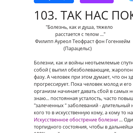
103. ТАК НАС П
"Болезнь, как и душа, тяжело
расстается с телом ..."
Филипп Ауреол Теофраст фон Гогенхейм
(Парацельс)
Болезни, как и войны неотьемлемые спутн
собой ( выпил обезболевающие, жаропониж
фазу. А человек при этом думает, что он 
прогрессирует. Пока человек молод и его
организм начинает давать сбой в самых н
знаю... постоянная усталость, часто повы
"залеченных " заболеваний - длительный н
кого то в искусственную кому, а кому то
Искусственное обострение болезни
... О
торпидного состояния, чтобы в дальнейш