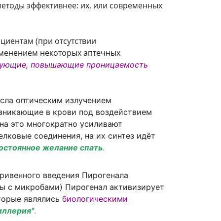
методы эффективнее: их, или современных
циентам (при отсутствии
именением некоторых аптечных
рующие
, повышающие
проницаемость
усла оптическим излучением
возникающие в крови под воздействием
 на это многократно усиливают
лковые соединения, на их синтез идёт
остоянное желание спать
.
ривенного введения Пирогенала
бы с микробами) Пирогенал активизирует
оторые являлись
биологическими
иллерия"
.