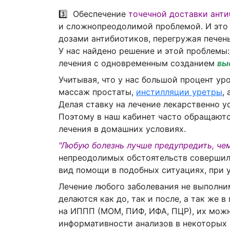
3️⃣ Обеспечение
точечной доставки
анти
и сложнопреодолимой проблемой. И это 
дозами антибиотиков, перегружая печень
У нас найдено решение и этой проблемы:
лечения с одновременным созданием
вы
Учитывая, что у нас большой процент ур
массаж простаты,
инстилляции уретры
,
Делая ставку на лечение лекарственно у
Поэтому в наш кабинет часто обращаютс
лечения в домашних условиях.
"Любую болезнь лучше предупредить, чем
непреодолимых обстоятельств совершил
вид помощи в подобных ситуациях, при у
Лечение любого заболевания не выполни
делаются как до, так и после, а так же 
на ИППП (МОМ, ПИФ, ИФА, ПЦР), их можн
информативности анализов в некоторых