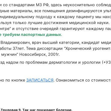
и со стандартами МЗ РФ, здесь неукоснительно соблюд
дные материалы, все помещения дезинфицируются ульт
индивидуальному подходу к каждому пациенту мы нах
льзуя только лучшие достижения медицинской науки.
нтре" и отсутствие очередей гарантируют каждому па
не требуем паспортных данных.
Владимирович, врач высшей категории, кандидат меди
аботы 37лет. Тема диссертации "Хронический урогени
у мужчин" Новосибирск, 2001г.
д надом по проблемам дерматологии и урологии (+УЗИ
но по кнопке
ЗАПИСАТЬСЯ
. Ознакомиться со стоимос
.Трудовая,9. Так нас покидают болезни.