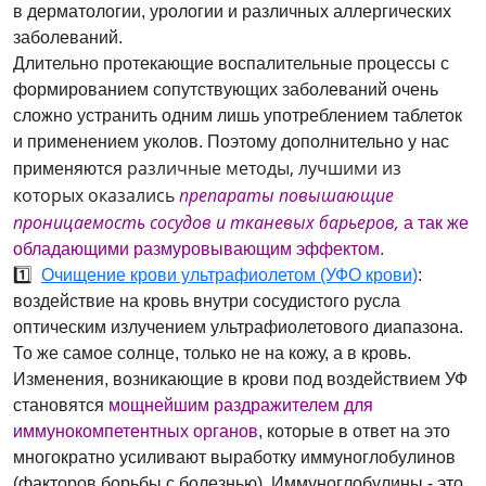
в дерматологии, урологии и различных аллергических
заболеваний.
Длительно протекающие воспалительные процессы с
формированием сопутствующих заболеваний очень
сложно устранить одним лишь употреблением таблеток
и применением уколов. Поэтому дополнительно у нас
различные методы, лучшими из
применяются
которых оказались
препараты повышающие
проницаемость сосудов и тканевых барьеров,
а так же
обладающими размуровывающим эффектом.
1️⃣
Очищение крови ультрафиолетом (УФО крови)
:
воздействие на кровь внутри сосудистого русла
оптическим излучением ультрафиолетового диапазона.
То же самое солнце, только не на кожу, а в кровь.
Изменения, возникающие в крови под воздействием УФ
становятся
мощнейшим раздражителем для
иммунокомпетентных органов
, которые в ответ на это
многократно усиливают выработку иммуноглобулинов
(факторов борьбы с болезнью). Иммуноглобулины - это