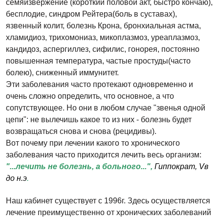
семяизвержение (короткий половой акт, быстро кончаю),
бесплодие, синдром Рейтера(боль в суставах),
язвенный колит, болезнь Крона, бронхиальная астма,
хламидиоз, трихомониаз, микоплазмоз, уреаплазмоз,
кандидоз, аспергиллез, сифилис, гонорея, постоянно
повышенная температура, частые простуды(часто
болею), сниженный иммунитет.
Эти заболевания часто протекают одновременно и
очень сложно определить, что основное, а что
сопутствующее. Но они в любом случае "звенья одной
цепи": не вылечишь какое то из них - болезнь будет
возвращаться снова и снова (рецидивы).
Вот почему при лечении какого то хронического
заболевания часто приходится лечить весь организм:
"...лечить не болезнь, а больного...",
Гиппократ, Vв
до н.э
.
Наш кабинет существует с 1996г. Здесь осуществляется
лечение преимущественно от хронических заболеваний