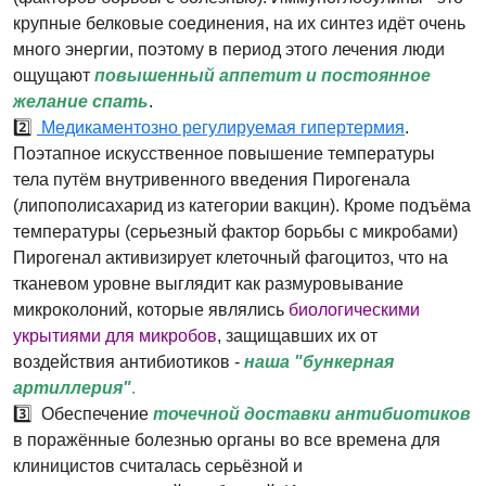
крупные белковые соединения, на их синтез идёт очень
много энергии, поэтому в период этого лечения люди
ощущают
повышенный аппетит и постоянное
желание спать
.
2️⃣
Медикаментозно регулируемая гипертермия
.
Поэтапное искусственное повышение температуры
тела путём внутривенного введения Пирогенала
(липополисахарид из категории вакцин). Кроме подъёма
температуры (серьезный фактор борьбы с микробами)
Пирогенал активизирует клеточный фагоцитоз, что на
тканевом уровне выглядит как размуровывание
микроколоний, которые являлись
биологическими
укрытиями для микробов
, защищавших их от
воздействия антибиотиков -
наша "бункерная
артиллерия"
.
3️⃣ Обеспечение
точечной доставки антибиотиков
в поражённые болезнью органы во все времена для
клиницистов считалась серьёзной и