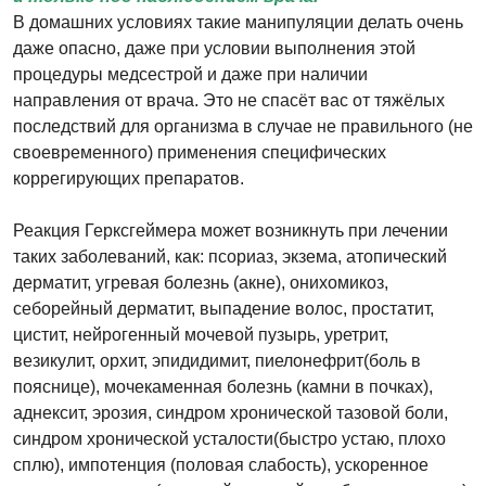
В домашних условиях такие манипуляции делать очень
даже опасно, даже при условии выполнения этой
процедуры медсестрой и даже при наличии
направления от врача. Это не спасёт вас от тяжёлых
последствий для организма в случае не правильного (не
своевременного) применения специфических
коррегирующих препаратов.
Реакция Герксгеймера может возникнуть при лечении
таких заболеваний, как: псориаз, экзема, атопический
дерматит, угревая болезнь (акне), онихомикоз,
себорейный дерматит, выпадение волос, простатит,
цистит, нейрогенный мочевой пузырь, уретрит,
везикулит, орхит, эпидидимит, пиелонефрит(боль в
пояснице), мочекаменная болезнь (камни в почках),
аднексит, эрозия, синдром хронической тазовой боли,
синдром хронической усталости(быстро устаю, плохо
сплю), импотенция (половая слабость), ускоренное