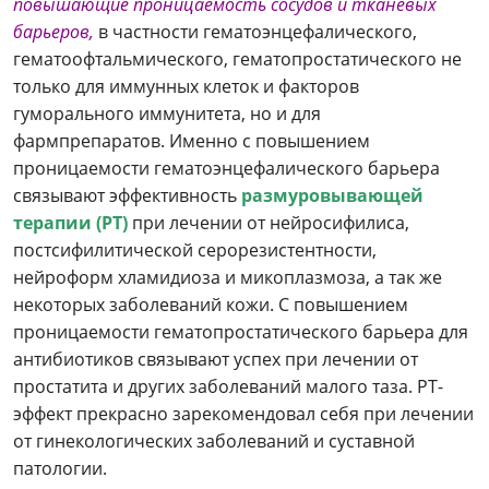
повышающие проницаемость сосудов и тканевых
барьеров,
в частности гематоэнцефалического,
гематоофтальмического, гематопростатического не
только для иммунных клеток и факторов
гуморального иммунитета, но и для
фармпрепаратов. Именно с повышением
проницаемости гематоэнцефалического барьера
связывают эффективность
размуровывающей
терапии (РТ)
при лечении от нейросифилиса,
постсифилитической серорезистентности,
нейроформ хламидиоза и микоплазмоза, а так же
некоторых заболеваний кожи. С повышением
проницаемости гематопростатического барьера для
антибиотиков связывают успех при лечении от
простатита и других заболеваний малого таза. РТ-
эффект прекрасно зарекомендовал себя при лечении
от гинекологических заболеваний и суставной
патологии.