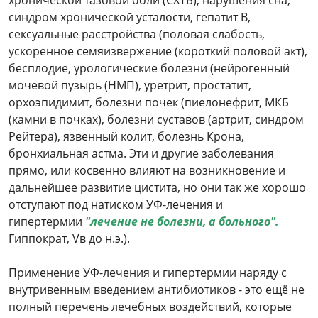
хронической тазовой боли (СХТБ), нарушения сна,
синдром хронической усталости, гепатит В,
сексуальные расстройства (половая слабость,
ускоренное семяизвержение (короткий половой акт),
бесплодие, урологические болезни (нейрогенный
мочевой пузырь (НМП), уретрит, простатит,
орхоэпидимит, болезни почек (пиелонефрит, МКБ
(камни в почках), болезни суставов (артрит, синдром
Рейтера), язвенный колит, болезнь Крона,
бронхиальная астма. Эти и другие заболевания
прямо, или косвенно влияют на возникновение и
дальнейшее развитие цистита, но они так же хорошо
отступают под натиском УФ-лечения и
гипертермии
"лечение не болезни, а больного".
Гиппократ, Vв до н.э.).
Применение УФ-лечения и гипертермии наряду с
внутривенным введением антибиотиков - это ещё не
полный перечень лечебных воздействий, которые