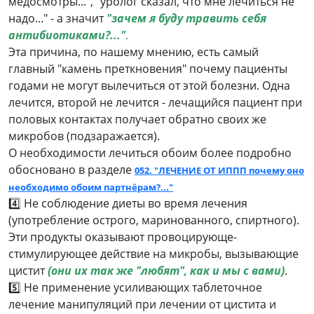
медосмотры...", "уролог сказал, что мне лечиться не
надо..." - а значит
"зачем я буду травить себя
антибиотиками?..."
.
Эта причина, по нашему мнению, есть самый
главный "камень преткновения" почему пациенты
годами не могут вылечиться от этой болезни. Одна
лечится, второй не лечится - лечащийся пациент при
половых контактах получает обратно своих же
микробов (подзаражается).
О необходимости лечиться обоим более подробно
обосновано в разделе
052. "ЛЕЧЕНИЕ ОТ ИППП почему оно
необходимо обоим партнёрам?..."
4️⃣
Не соблюдение диеты во время лечения
(употребление острого, маринованного, спиртного).
Эти продукты оказывают провоцирующе-
стимулирующее действие на микробы, вызывающие
цистит
(они их так же "любят", как и мы с вами)
.
5️⃣
Не применение усиливающих таблеточное
лечение манипуляций при лечении от цистита и