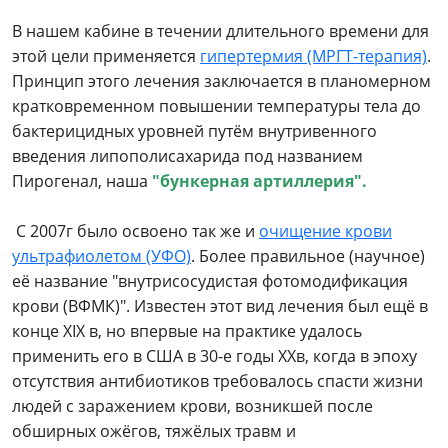
В нашем кабине в течении длительного времени для
этой цели применяется
гипертермия (МРГТ-терапия)
.
Принцип этого лечения заключается в планомерном
кратковременном повышении температуры тела до
бактерицидных уровней путём внутривенного
введения липополисахарида под названием
Пирогенал, наша
"бункерная артиллерия".
С 2007г было освоено так же и
очищение крови
ультрафиолетом (УФО)
.
Более правильное (научное)
её название "внутрисосудистая фотомодификация
крови (ВФМК)". Известен этот вид лечения был ещё в
конце ХIХ в, но впервые на практике удалось
применить его в США в 30-е годы ХХв, когда в эпоху
отсутствия антибиотиков требовалось спасти жизни
людей с заражением крови, возникшей после
обширных ожёгов, тяжёлых травм и