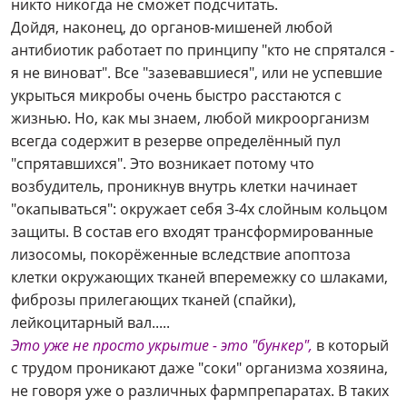
никто никогда не сможет подсчитать.
Дойдя, наконец, до органов-мишеней любой
антибиотик работает по принципу "кто не спрятался -
я не виноват". Все "зазевавшиеся", или не успевшие
укрыться микробы очень быстро расстаются с
жизнью. Но, как мы знаем, любой микроорганизм
всегда содержит в резерве определённый пул
"спрятавшихся". Это возникает потому что
возбудитель, проникнув внутрь клетки начинает
"окапываться": окружает себя 3-4х слойным кольцом
защиты. В состав его входят трансформированные
лизосомы, покорёженные вследствие апоптоза
клетки окружающих тканей вперемежку со шлаками,
фиброзы прилегающих тканей (спайки),
лейкоцитарный вал.....
Это уже не просто укрытие - это "бункер",
в который
с трудом проникают даже "соки" организма хозяина,
не говоря уже о различных фармпрепаратах. В таких