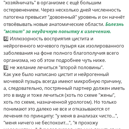
"хозяйничать" в организме с ещё большим
остервенением. Через несколько дней численность
патогена превысит "довоенный" уровень и он начнёт
отвоёвывать новые анатомические области.
Болезнь
"мстит" за неудачную попытку к излечению.
2️⃣ Иллюзорность восприятия цистита и
нейрогенного мочевого пузыря как изолированного
заболевания на фоне полного благополучия всего
организма, но об этом подробнее чуть ниже.
3️⃣
е желание лечиться "второй половины".
Н
Как уже было написано цистит и нейрогенный
мочевой пузырь всегда имеют микробную причину,
а, следовательно, пострянный партнер должен иметь
это в виду и тоже лечиться (хоть по схеме "жены",
хоть по схеме, назначенной урологом). Но только
понимают это далеко не все и отказываются от
лечения по принципу: "у меня в анализах чисто...",
"меня ничего не беспокоит...", "я прохожу