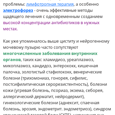
проблемы:
лимфотропная терапия
, а особенно
электрофорез
- очень эффективные методы
щадящего лечения с одновременным созданием
высокой концентрации антибиотиков в нужных
местах.
Как уже упоминалось выше циститу и нейрогенному
мочевому пузырю часто сопутствуют
многочисленные заболевания внутренних
органов
, таких как: хламидиоз, уреаплазмоз,
микоплазмоз, кандидоз, энтерококк, кишечная
палочка, золотистый стафилококк, венерические
болезни (трихомониаз, гонорея, сифилис,
постсифилитическая серорезистентность), болезни
кожи (угревая болезнь, псориаз, экзема, себорея,
аллергический дерматит, нейродермит),
гинекологические болезни (аднексит, спаечная
болезнь, эрозия, эндометрит. эндометриоз), синдром