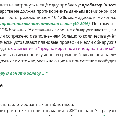
льзя не затронуть и ещё одну проблему:
проблему "чист
дарстве не должна противоречить данным всемирной ор
ванность трихомониазом 10-12%, хламидиозом, микопл
цированности значительно выше (50-80%).
Поэтому чт
12% больных. У остальных либо "не обнаруживаются", л
еля сопряжено с заполнением большого количества учё
чески устраивают плановые проверки и если обнаружи
идать
обвинения в "преднамеренной гипердиагностике".
ратить на диагностику денег и времени больше чем на л
 других симптомах, указывающих на присутствие возбуди
ру и лечите голову...."
ей
ность таблетированных антибиотиков.
не прочтёте, что при попадании в ЖКТ он начнёт сразу 