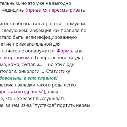
тельным, но это уже не выгодно
й медицины
(придётся пересматривать
можно обозначить простой формулой:
в следующем: инфекция как правило по
 стало быть, если инфицированную
ет не привлекательной для
х ничего не обнаружится.
Формально
асти организма
. Теперь основной удар
 кожа, суставы...... но эти люди -
ологи, онкологи.... Статистику
довольны, а это главное!
еские накладки такого рода легко
брены минздравом")
,
так и
е, кто не хелает выслушивать
е: зачем из-за "пустяков" портить нервы