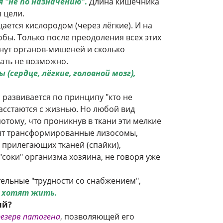
я "не по назначению"
.
Длина кишечника
я цели.
ается кислородом (через лёгкие). И на
бы. Только после преодоления всех этих
нут органов-мишеней и сколько
тать не возможно.
сердце, лёгкие, головной мозг),
 развивается по принципу "кто не
расстаются с жизнью. Но любой вид
отому, что проникнув в ткани эти мелкие
одят трансформированные лизосомы,
прилегающих тканей (спайки),
 "соки" организма хозяина, не говоря уже
тельные "трудности со снабжением",
е хотят жить.
ий?
езерв патогена
, позволяющей его