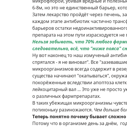
микрофлорой, убивая вредные и полезные
6-8м, но это не единственный барьер, ко
Затем лекарство пройдёт через печень, з
каждом этапе антибиотик частично транс
барьеров остатки недоинактивированного
препарата на этом пути израсходуется не
Нельзя забывать, что 70% любого фармп
следовательно, всё, что "ниже пояса" 
Ну вот наконец то наш измученый антибио
спрятался - я не виноват". Все "зазевав
микроорганизмов всегда содержит в резер
существа начинают "окапываться", окруж
покорёженные вследствии апоптоза клетк
лейкоцитарный вал ... Это уже не просто 
о различных фармпрепаратах.
В таких убежищах микроорганизмы чувств
потихоньку разиножаются.
Чем дольше бол
Теперь понятно почему бывает сложно
Потому что в организме день за днём, го