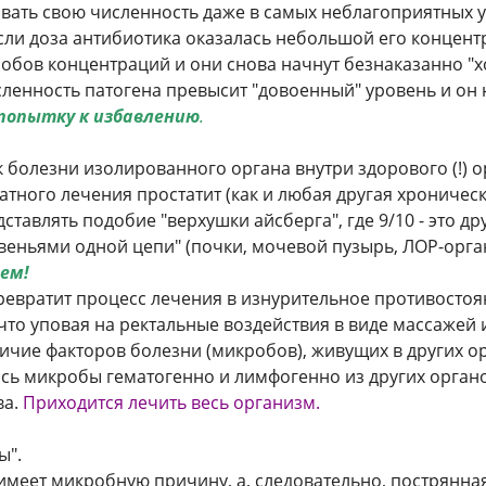
вать свою численность даже в самых неблагоприятных у
Если доза антибиотика оказалась небольшой его концент
робов концентраций и они снова начнут безнаказанно "
сленность патогена превысит "довоенный" уровень и он
 попытку к избавлению
.
к болезни изолированного органа внутри здорового (!) 
атного лечения простатит (как и любая другая хроничес
дставлять подобие "верхушки айсберга", где 9/10 - это д
веньями одной цепи" (почки, мочевой пузырь, ЛОР-органы
ем!
ревратит процесс лечения в изнурительное противостоя
 что уповая на ректальные воздействия в виде массажей 
ичие факторов болезни (микробов), живущих в других о
лось микробы гематогенно и лимфогенно из других орга
ва.
Приходится лечить весь организм.
ы".
 имеет микробную причину, а, следовательно, пострянна