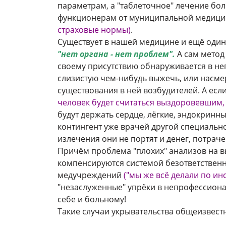
параметрам,
а "таблеточное" лечение бо
функционерам от муниципальной медиц
страховые нормы)
.
Существует в нашей медицине и ещё один
"нет органа - нет проблем".
А сам метод
своему присутствию обнаруживается в нег
слизистую чем-нибудь выжечь, или насме
существования в ней возбудителей. А есл
человек будет считаться выздоровевшим, 
будут держать сердце, лёгкие, эндокринны
контингент уже врачей другой специально
излечения они не портят и денег, потрач
Причём проблема "плохих" анализов на в
компенсируются системой безответствен
медучреждений
("мы же всё делали по ин
"незаслуженные" упрёки в непрофессионали
себе и больному!
Такие случаи укрывательства общеизвестн