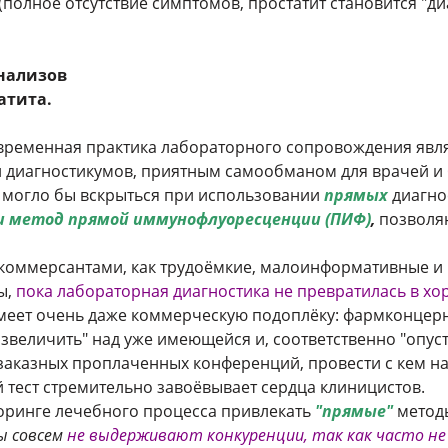
(полное отсутствие симптомов, простатит становится "д
нализов
атита.
современная практика лабораторного сопровождения яв
 диагностикумов, приятным самообманом для врачей и
 могло бы вскрыться при использовании
прямых
диагно
и метод прямой иммунофлуоресценции (ПИФ)
,
позволя
коммерсантами, как трудоёмкие, малоинформативные и 
ы,
пока лабораторная диагностика не превратилась в х
 имеет очень даже коммерческую подоплёку: фармконце
озвеличить" над уже имеющейся и, соответственно "опус
 заказных проплаченных конференций, провести с кем н
тест стремительно завоёвывает сердца клиницистов.
оринге лечебного процесса привлекать
"прямые"
метод
ы совсем
не выдерживают конкуренции, так как часто 