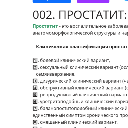
002. ПРОСТАТИТ:
Простатит
- это воспалительное заболе
анатомоморфологической структуры и н
Клиническая классификация проста
1️⃣. болевой клинический вариант,
2️⃣. сексуальный клинический вариант (о
семяизвержение,
3️⃣. дизурический клинический вариант (
4️⃣. обструктивный клинический вариант 
5️⃣. репродуктивный клинический вариант 
6️⃣. уретритоподобный клинический вариан
7️⃣. баланопоститоподобный клинический 
единственный симптом хронического прос
8️⃣. смешанный клинический вариант,