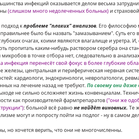
льшинства инфекций оказывается делом весьма затрудни
ины
(слишком много недолеченных больных)
и страхово
 подход к
проблеме "плохих" анализов
.
Его философию 
 правильнее было бы назвать "замазыванием". Суть его 
лубоких очагах, коими являются влагалище и уретра. И,
рть пропитать каким-нибудь раствором серебра она стан
и микробов в точке отбора нет, следовательно в анализа
а инфекция перенесёт свой фокус в более глубокие обл
е железы, центральная и периферическая нервная система,
стей: кардиологи, эндокринологи, невропатологи, ревмат
енных на лечение назад не требуют.
По своему они даже 
ыходе не сильно осложняет жизнь конвенциалам. Технич
ности как производителей фармпрепаратов
("они же одо
струкции")
: больной всё равно
не найдёт виновных.
Те ж
зме могут и попросту пойти на подлог - ну в самом дел
ы, но хочется верить, что они не многочисленны.