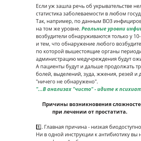
Если уж зашла речь об укрывательстве не
статистика заболеваемости в любом госу
Так, например, по данным ВОЗ инфициро
на том же уровне.
Реальные уровни инфи
возбудители обнаруживаются только у 10-
и тем, что обнаружение любого возбудит
по которой вышестоящие органы периоди
администрацию медучреждения будут ож
А пациенты будут и дальше продолжать т
болей, выделений, зуда, жжения, резей и
"ничего не обнаружено".
"...В анализах "чисто" - идите к психиат
Причины возникновения сложност
при лечении от простатита.
1️⃣. Главная причина - низкая биодоступ
Ни в одной инструкции к антибиотику вы 