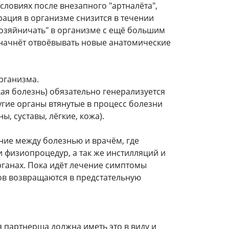
словиях после внезапного "артналёта",
рация в организме снизится в течении
хозяйничать" в организме с ещё большим
 начнёт отвоёвывать новые анатомические
организма.
кая болезнь) обязательно генерализуется
ругие органы втянутые в процесс болезни
, суставы, лёгкие, кожа).
ние между болезнью и врачём, где
и физиопроцедур, а так же инстилляций и
рганах. Пока идёт лечение симптомы
нов возвращаются в предстательную
я партнерша должна иметь это в виду и