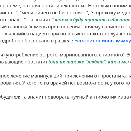
ь по схеме, назначенной гинекологом). Но только понима
сто...", "меня ничего не беспокоит...", "я прохожу медос
всё знаю...", - а значит
"зачем я буду травить себя анти
мый главный "камень преткновения" почему пациенты год
я - лечащийся пациент при половых контактах получает 
подробно обосновано в разделе
"ЛЕЧЕНИЕ ОТ ИППП. почему
я (употребление острого, маринованного, спиртного). 
зывающие простатит
(они их так же "любят", как и мы 
ное лечение манипуляций при лечении от простатита, т
ования. У кого то из врачей нет возможности, у кого то
збудителя, а значит подобрать нужный антибиотик из з