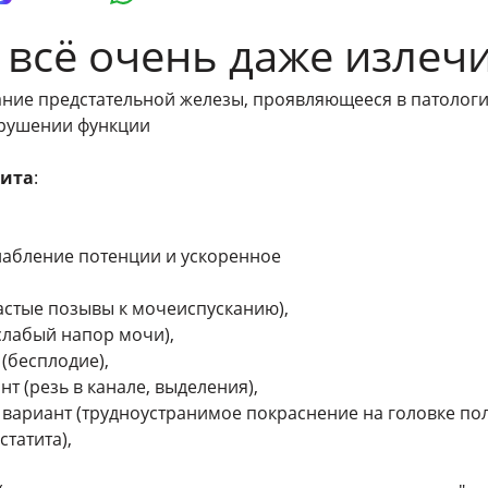
 всё очень даже излеч
вание предстательной железы, проявляющееся в патолог
арушении функции
тита
:
слабление потенции и ускоренное
частые позывы к мочеиспусканию),
(слабый напор мочи),
(бесплодие),
т (резь в канале, выделения),
вариант (трудноустранимое покраснение на головке пол
татита),