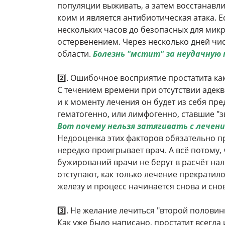
популяции выживать, а затем восстанавли
коим и является антибиотическая атака. 
нескольких часов до безопасных для мик
остервенением. Через несколько дней чи
области.
Болезнь "мстит" за неудачную
2️⃣. Ошибочное восприятие простатита ка
С течением времени при отсутствии адекв
и к моменту лечения он будет из себя пре
гематогенно, или лимфогенно, ставшие "з
Вот почему нельзя затягивать с лечени
Недооценка этих факторов обязательно п
нередко проигрывает врач. А всё потому,
бужирований врачи не берут в расчёт нал
отступают, как только лечение прекрати
железу и процесс начинается снова и сно
3️⃣.
Не желание лечиться "второй половин
Как уже было написано, простатит всегда