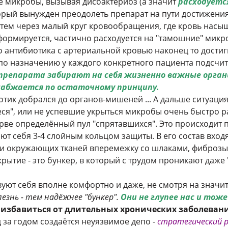
 микробы, вызывая дисбактериоз (а значит
расходуетс
торый вынужден преодолеть препарат на пути достижени
атем через малый круг кровообращения, где кровь насыщ
формируется, частично расходуется на "тамошние" микро
 антибиотика с артериальной кровью наконец то достиг
 по назначению у каждого конкретного пациента подсчи
репарата забирают на себя жизненно важные органы (
снабжается по остаточному принципу.
тик добрался до органов-мишеней ... А дальше ситуация
шиеся", или не успевшие укрыться микробы очень быстро 
ве определённый пул "спрятавшихся". Это происходит п
ают себя 3-4 слойным кольцом защиты. В его состав вх
и окружающих тканей вперемежку со шлаками, фиброзы 
укрытие - это бункер, в который с трудом проникают даже
уют себя вполне комфортно и даже, не смотря на значи
езнь - тем надёжнее "бункер".
Они не глупее нас и тож
 избавиться от длительных хронических заболеван
д за годом создаётся неуязвимое депо -
стратегический р