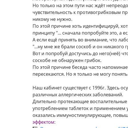
Но только на этом пути нас ждёт непрео
чувствительность к противогрибковым пре
никому не нужно.
По этой причине хоть идентифицируй, хо
принципу "... сначала попробуйте это, а есл
А если ещё принять во внимание, что ла
"...ну мне же брали соскоб и он никакого 
Вот и попробуй достучись до него(неё) ч
соскобе не обнаружен грибок.
По этой причине беседа часто напоминает
пересекаются. Но я только не могу понять
Наш кабинет существует с 1996г. Здесь о
различных аллергических заболеваний.
Длительно протекающие воспалительные 
употреблением таблеток и применением 
оказались иммуностимулирующие, пов
эффектом: