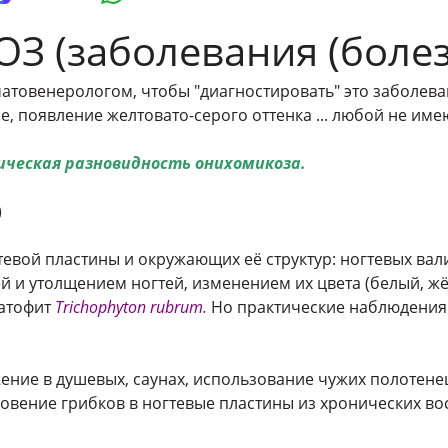
 (заболевания (болез
атовенерологом, чтобы "диагностировать" это заболева
е, появление желтовато-серого оттенка ... любой не и
ическая разновидность онихомикоза.
)
вой пластины и окружающих её структур: ногтевых валик
й и утолщением ногтей, изменением их цвета (белый, ж
матофит
Trichophyton rubrum
.
Но практические наблюдения 
жение в душевых, саунах, использование чужих полотене
овение грибков в ногтевые пластины из хронических во