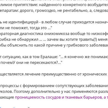
долимое припятствие: найденного конкретного возбудит
паратам: дорого, громоздко, не рентабельно, а, следо
ть не идентифицируй - в любом случае приходится назн
и не поможет, тогда это ..."
бораторная диагностика онихомикоза вообще то низкоэфф
грибка не обнаружил ... ... зачем вы хотите травить(!) ме
тобы объяснить по какой причине у грибкового заболева
 ситуацию, как в том Ералаше: "... я конечно же понима
 почемУ они не пересекаются?..."
существляется лечение преимущественно от хронических
процессы с формированием сопутствующих заболевани
уколов. Поэтому дополнительно у нас применяются раз
ышающие
проницаемость сосудов и тканевых барьеров, 