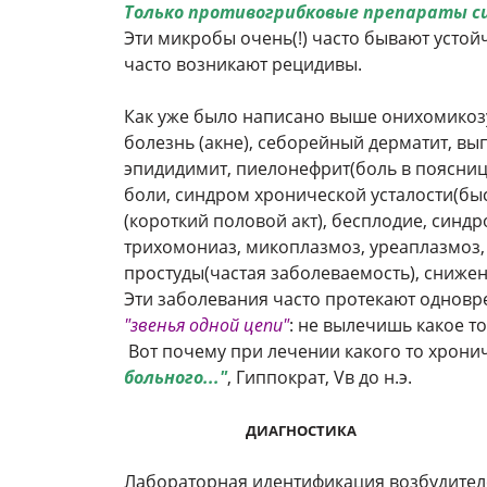
Только противогрибковые препараты с
Эти микробы очень(!) часто бывают устой
часто возникают рецидивы.
Как уже было написано выше онихомикозу 
болезнь (акне), себорейный дерматит, вып
эпидидимит, пиелонефрит(боль в пояснице
боли, синдром хронической усталости(бы
(короткий половой акт), бесплодие, синдр
трихомониаз, микоплазмоз, уреаплазмоз, 
простуды(частая заболеваемость), сниже
Эти заболевания часто протекают одновре
"звенья одной цепи"
: не вылечишь какое то
Вот почему при лечении какого то хрони
больного..."
, Гиппократ, Vв до н.э.
ДИАГНОСТИКА
Лабораторная идентификация возбудителе