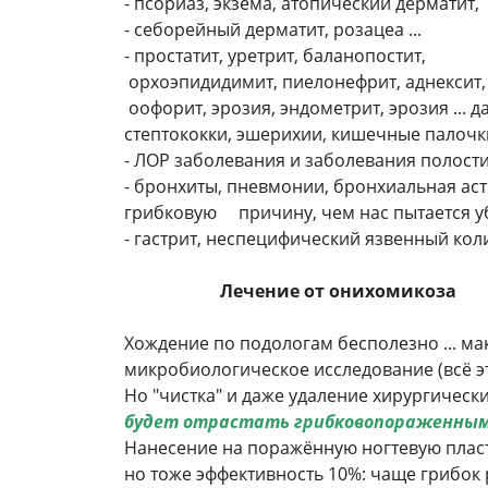
- псориаз, экзема, атопический дерматит,
- себорейный дерматит, розацеа ...
- простатит, уретрит, баланопостит,
орхоэпидидимит, пиелонефрит, аднексит
оофорит, эрозия, эндометрит, эрозия ... д
стептококки, эшерихии, кишечные палочки
- ЛОР заболевания и заболевания полости
- бронхиты, пневмонии, бронхиальная астм
грибковую причину, чем нас пытается у
- гастрит, неспецифический язвенный кол
Лечение от онихомикоза
Хождение по подологам бесполезно ... ма
микробиологическое исследование (всё э
Но "чистка" и даже удаление хирургичес
будет отрастать грибковопораженны
Нанесение на поражённую ногтевую пласт
но тоже эффективность 10%: чаще грибок 