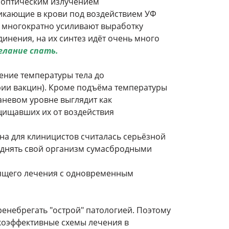
ла оптическим излучением
зникающие в крови под воздействием УФ
то многократно усиливают выработку
инения, на их синтез идёт очень много
лание спать.
ение температуры тела до
рии вакцин). Кроме подъёма температуры
аневом уровне выглядит как
щищавших их от воздействия
а для клиницистов считалась серьёзной
однять свой организм сумасбродными
ящего лечения с одновременным
ренебрегать "острой" патологией. Поэтому
окоэффективные схемы лечения в