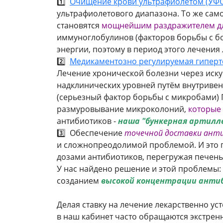
1️⃣
Очищение крови ультрафиолетом (УФО
ультрафиолетового диапазона. То же само
становятся
мощнейшим раздражителем дл
иммуноглобулинов (факторов борьбы с бо
энергии, поэтому в период этого лечени
2️⃣
Медикаментозно регулируемая гипер
Лечение хронической болезни через иску
надклинических уровней путём внутривен
(серьезный фактор борьбы с микробами) П
размуровывание микроколоний,
которые
антибиотиков -
наша "бункерная артилл
3️⃣ Обеспечение
точечной доставки ант
и сложнопреодолимой проблемой. И это п
дозами антибиотиков, перегружая печень
У нас найдено решение и этой проблемы:
созданием
высокой концентрации анти
Делая ставку на лечение лекарственно ус
в наш кабинет часто обращаются экстрен