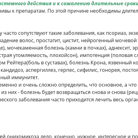
истемного действия и к сожалению длительные срок
чивы к препаратам. По этой причине необходимы длитель
часто сопутствуют такие заболевания, как псориаз, экз
адение волос, простатит, цистит, нейрогенный мочевой п
), мочекаменная болезнь (камни в почках), аднексит, э
страя утомляемость, плохойсон), импотенция (половая с
ом Рейтера(боль в суставах), болезнь Крона, язвенный к
кандидоз, аспергиллез, герпес, сифилис, гонорея, пост
нный иммунитет.
менно и очень сложно определить, что основное, а что
 из них - болезнь будет возвращаться снова и снова (ре
ческого заболевания часто приходится лечить весь орга
й онихомикоза дело, конечно, нужное, интересное и по