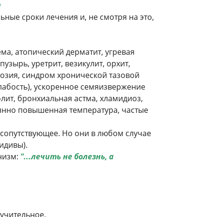
и
ные сроки лечения и, не смотря на это,
ема, атопический дерматит, угревая
узырь, уретрит, везикулит, орхит,
розия, синдром хронической тазовой
лабость), ускоренное семяизвержение
олит, бронхиальная астма, хламидиоз,
оянно повышенная температура, частые
 сопутствующее. Но они в любом случае
цидивы).
низм:
"...лечить не болезнь, а
учительное.