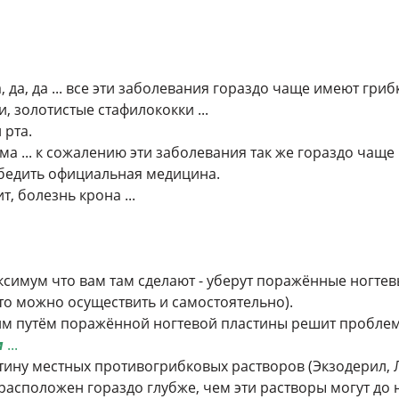
,
а,
да, да ... все эти заболевания гораздо чаще имеют гри
, золотистые стафилококки ...
 рта.
а ...
к сожалению эти заболевания так же гораздо чаще
бедить официальная медицина.
ит,
болезнь крона ...
ксимум что вам там сделают - уберут поражённые ногтев
то можно осуществить и самостоятельно).
ким путём поражённой ногтевой пластины решит проблем
м
...
ину местных противогрибковых растворов (Экзодерил, 
расположен гораздо глубже, чем эти растворы могут до н