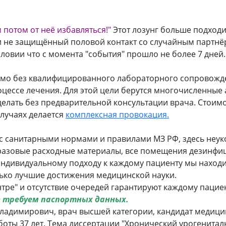
потом от неё избавляться!"
Этот лозунг больше подходит
 не защищённый половой контакт со случайным партнёр
ловии что с момента "события" прошло не более 7 дней.
мо без квалифицированного лабораторного сопровожде
 процессе лечения. Для этой цели берутся многочисленны
елать без предварительной консультации врача. Стоимо
лучаях делается
комплексная провокация.
 с санитарными нормами и правилами МЗ РФ, здесь неу
разовые расходные материалы, все помещения дезинфиц
ндивидуальному подходу к каждому пациенту мы наход
ько лучшие достижения медицинской науки.
тре" и отсутствие очередей гарантируют каждому пацие
не требуем паспортных данных.
ладимирович, врач высшей категории, кандидат медицин
боты 37 лет. Тема диссертации "Хронический урогенит