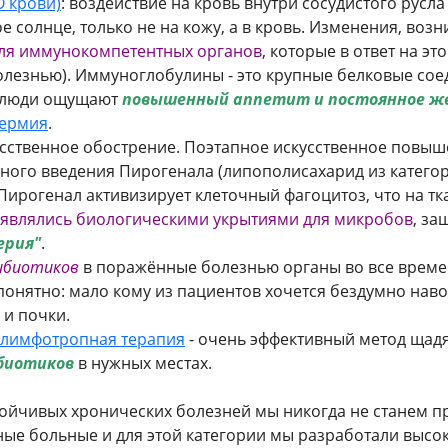
 крови)
: воздействие на кровь внутри сосудистого рус
е солнце, только не на кожу, а в кровь. Изменения, во
я иммунокомпетентных органов
, которые в ответ на э
лезнью). Иммуноглобулины - это крупные белковые соед
я люди ощущают
повышенный аппетит и постоянное же
термия
.
сственное обострение. Поэтапное искусственное повыш
ного введения Пирогенала (липополисахарид из катего
ирогенал активизирует клеточный фагоцитоз, что на тк
 являлись биологическими укрытиями для микробов
, за
ерия"
.
ибиотиков
в поражённые болезнью органы во все времен
онятно: мало кому из пациентов хочется бездумно нав
 и почки.
лимфотропная терапия
- очень эффективный метод щад
биотиков
в нужных местах.
тойчивых хронических болезней мы никогда не станем п
ные больные и для этой категории мы разработали выс