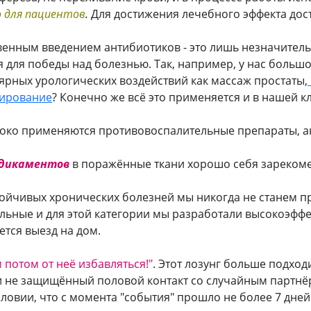
 для пациентов
.
Для достижения лечебного эффекта дост
енным введением антибиотиков - это лишь незначитель
 для победы над болезнью. Так, например, у нас большо
ярных урологических воздействий как массаж простаты,
ирование
? Конечно же всё это применяется и в нашей к
око применяются противовоспалительные препараты, а
едикаментов
в поражённые ткани хорошо себя зареком
тойчивых хронических болезней мы никогда не станем пр
льные и для этой категории мы разработали высокоэфф
тся выезд на дом.
потом от неё избавляться!"
. Этот лозунг больше подход
 не защищённый половой контакт со случайным партнёр
ловии, что с момента "события" прошло не более 7 дней