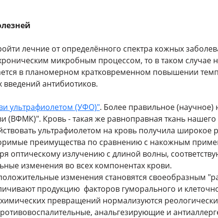
олезней
ойти лечние от определённого спектра кожных заболев
хроническим микробным процессом, то в таком случае н
чается в планомерном кратковременном повышении темп
 введений антибиотиков.
ви ультрафиолетом (УФО)"
. Более правильное (научное)
 (ВФМК)". Кровь - такая же равноправная ткань нашего 
йствовать ультрафиолетом на кровь получила широкое р
поримые преимущества по сравнению с накожным примен
аря оптическому излучению с длиной волны, соответств
ьные изменения во всех компонентах крови.
положительные изменения становятся своеобразным "р
величивают продукцию факторов гуморального и клеточн
-химических превращений нормализуются реологические
противовоспалительные, анальгезирующие и антиаллерг