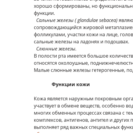
хорошо сформированы, но функционально
функции.
Сальные железы ( glandulae sebacea)
являю
сопровождающийся жировой метаплазией 
фолликулами, участки кожи на лице, голо
сальные железы на ладонях и подошвах.
Слюнные железы.
В полости рта имеется большое количест
относятся околоушные, поднижнечелюстн
Малые слюнные железы гетерогенные, по
Функции кожи
Кожа является наружным покровным орга
участвует в обмене веществ, особенно в
многих обменных процессах связана с те
комплексов, антигенов, антител и других
выполняет ряд важных специальных функ