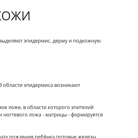
 КОЖИ
 выделяют эпидермис, дерму и подкожную
 В области эпидермиса возникают
вое ложе, в области которого эпителий
и ногтевого ложа - матрицы - формируется
менту рождения ребёнка потовые железы