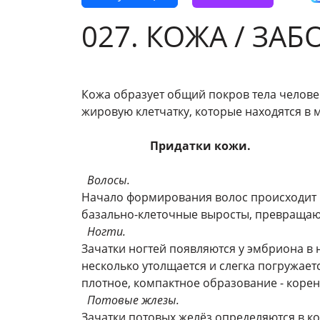
027. КОЖА / ЗА
Кожа образует общий покров тела челове
жировую клетчатку, которые находятся в
Придатки кожи.
Волосы.
Начало формирования волос происходит в 
базально-клеточные выросты, превра
Ногти.
Зачатки ногтей появляются у эмбриона в н
несколько утолщается и слегка погружает
плотное, компактное образование - корен
Потовые жлезы.
Зачатки потовых желёз определяются в ко