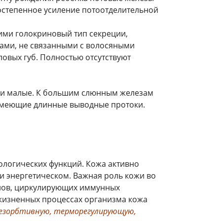
остепенное усиление потоотделительной
ми голокриновый тип секреции,
ами, не связанными с волосяными
ловых губ. Полностью отсутствуют
е и малые. К большим слюнным железам
имеющие длинные выводные протоки.
логических функций. Кожа активно
и энергетическом. Важная роль кожи во
синов, циркулирующих иммунных
х жизненных процессах организма кожа
резорбтивную, терморегулирующую,