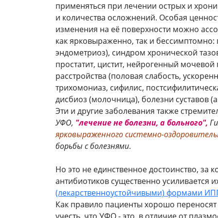
применяться при лечении острых и хрони
и количества осложнений. Особая ценност
изменения на её поверхности можно асс
как ярковыраженно, так и бессимптомно: 
эндометриоз), синдром хронической тазов
простатит, цистит, нейрогенный мочевой 
расстройства (половая слабость, ускорен
трихомониаз, сифилис, постсифилитическ
дисбиоз (молочница), болезни суставов (а
Эти и другие заболевания также стремите
УФО,
"лечение не болезни, а больного",
Ги
ярковыраженного системно-оздоровитель
борьбы с болезнями
.
Но это не единственное достоинство, за
антибиотиков существенно усиливается и
(лекарственноустойчивыми) формами И
Как правило пациенты хорошо переносят 
учесть, что УФО - это, в отличие от пла