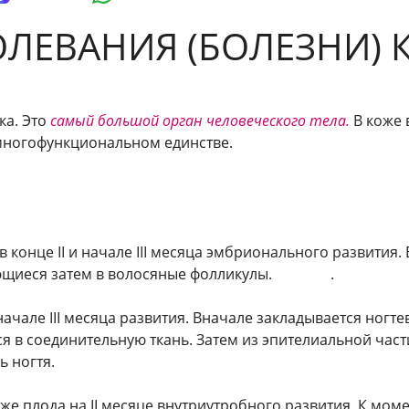
БОЛЕВАНИЯ (БОЛЕЗНИ)
ка. Это
самый большой орган человеческого тела.
В коже
 многофункциональном единстве.
конце II и начале III месяца эмбрионального развития.
щающиеся затем в волосяные фолликулы. .
ачале III месяца развития. Вначале закладывается ногте
ся в соединительную ткань. Затем из эпителиальной част
ь ногтя.
же плода на II месяце внутриутробного развития. К мо