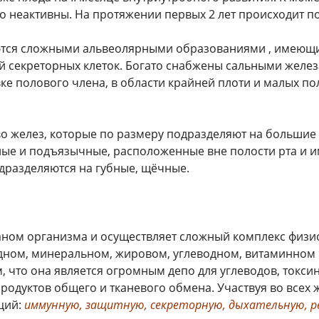
 неактивны. На протяжении первых 2 лет происходит п
тся сложными альвеолярными образованиями , имеющи
секреторных клеток. Богато снабжены сальными желез
вке полового члена, в области крайней плоти и малых по
во желез, которые по размеру подразделяют на больши
ые и подъязычные, расположенные вне полости рта и 
дразделяются на губные, щёчные.
ном организма и осуществляет сложный комплекс физио
одном, минеральном, жировом, углеводном, витаминном 
м, что она является огромным депо для углеводов, ток
 продуктов общего и тканевого обмена. Участвуя во все
ций:
иммунную,
защитную, секреторную, дыхательную, 