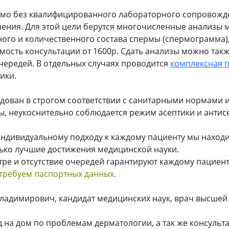
мо без квалифицированного лабораторного сопровожде
 лечения. Для этой цели берутся многочисленные анализ
ного и количественного состава спермы (спермограмма)
имость консультации от 1600р. Сдать анализы можно такж
чередей. В отдельных случаях проводится
комплексная 
ики.
рудован в строгом соответствии с санитарными нормами
, неукоснительно соблюдается режим асептики и антис
ндивидуальному подходу к каждому пациенту мы наход
ько лучшие достижения медицинской науки.
ре и отсутствие очередей гарантируют каждому пациент
 требуем паспортных данных.
адимирович, кандидат медицинских наук, врач высшей к
 на дом по проблемам дерматологии, а так же консуль