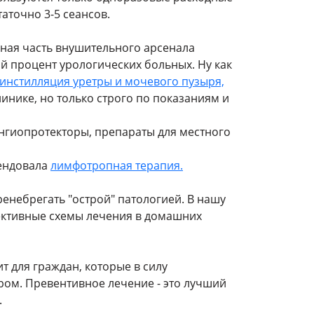
аточно 3-5 сеансов.
ная часть внушительного арсенала
й процент урологических больных. Ну как
инстилляция уретры и мочевого пузыря,
линике, но только строго по показаниям и
нгиопротекторы, препараты для местного
ендовала
лимфотропная терапия.
енебрегать "острой" патологией. В нашу
ективные схемы лечения в домашних
ит для граждан, которые в силу
ом. Превентивное лечение - это лучший
.