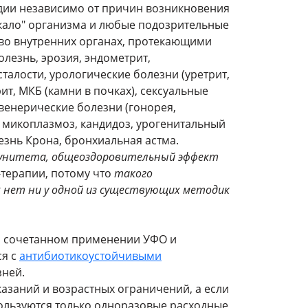
адии независимо от причин возникновения
еркало" организма и любые подозрительные
во внутренних органах, протекающими
олезнь, эрозия, эндометрит,
талости, урологические болезни (уретрит,
т, МКБ (камни в почках), сексуальные
 венерические болезни (гонорея,
, микоплазмоз, кандидоз, урогенитальный
лезнь Крона, бронхиальная астма.
унитета, общеоздоровительный эффект
-терапии, потому что
такого
 нет ни у одной из существующих методик
ри сочетанном применении УФО и
ся с
антибиотикоустойчивыми
зней.
азаний и возрастных ограничений, а если
спользуются только одноразовые расходные