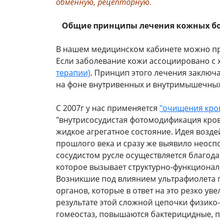
обменную, рецепторную.
Общие принципы лечения кожных б
В нашем медицинском кабинете можно пр
Если заболевание кожи ассоциировано с 
терапии)
. Принцип этого лечения заклю
на фоне внутривенных и внутримышечных
С 2007г у нас применяется
"очищения кро
"внутрисосудистая фотомодификация крови
жидкое агрегатное состояние. Идея возде
прошлого века и сразу же выявило неос
сосудистом русле осуществляется благод
которое вызывает структурно-функционал
Возникшие под влиянием ультрафиолета 
органов, которые в ответ на это резко у
результате этой сложной цепочки физико
гомеостаз, повышаются бактерицидные, 