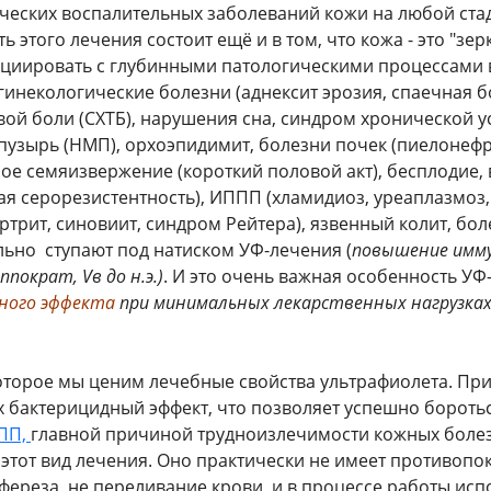
ческих воспалительных заболеваний кожи на любой ст
ь этого лечения состоит ещё и в том, что кожа - это "з
оциировать с глубинными патологическими процессами 
гинекологические болезни (аднексит эрозия, спаечная б
ой боли (СХТБ), нарушения сна, синдром хронической ус
пузырь (НМП), орхоэпидимит, болезни почек (пиелонефри
ное семяизвержение (короткий половой акт), бесплодие,
ая серорезистентность), ИППП (хламидиоз, уреаплазмоз
ртрит, синовиит, синдром Рейтера), язвенный колит, бо
льно ступают под натиском УФ-лечения (
повышение имм
ппократ, Vв до н.э.)
. И это очень важная особенность УФ
ного эффекта
при минимальных лекарственных нагрузках
 которое мы ценим лечебные свойства ультрафиолета. П
х бактерицидный эффект, что позволяет успешно бороть
ППП,
главной причиной трудноизлечимости кожных боле
этот вид лечения. Оно практически не имеет противопок
змофереза, не переливание крови, и в процессе работы и