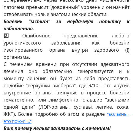
остервенением. Через несколько дней численность
патогена превысит "довоенный" уровень и он начнёт
отвоёвывать новые анатомические области.
Болезнь "мстит" за неудачную попытку к
избавлению.
2️⃣ Ошибочное представление любого
урологического заболевания
как болезни
изолированного органа внутри здорового (!)
организма.
С течением времени при отсутствии адекватного
лечения оно обязательно генерализуется и к
моменту лечения он будет из себя представлять
подобие "верхушки айсберга", где 9/10 - это другие
внутренние органы, втянутые в процесс болезни
гематогенно, или лимфогенно, ставшие "звеньями
одной цепи" (ЛОР-органы, суставы, лёгкие, кожа,
ЖКТ). Более подробно об этом в разделе
"БОЛЕЗНЬ -
ЭТО ПОЖАР ...."
Вот почему нельзя затягивать с лечением!