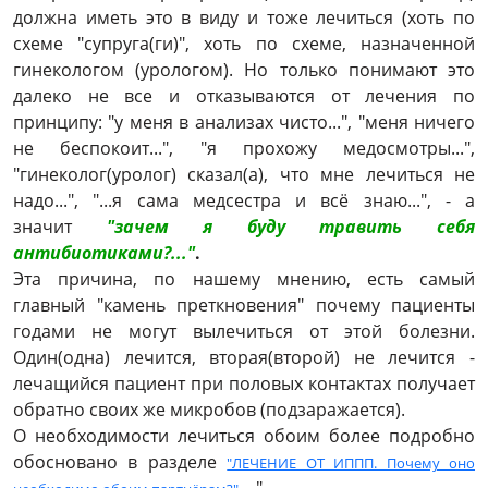
должна иметь это в виду и тоже лечиться (хоть по
схеме "супруга(ги)", хоть по схеме, назначенной
гинекологом (урологом). Но только понимают это
далеко не все и отказываются от лечения по
принципу: "у меня в анализах чисто...", "меня ничего
не беспокоит...", "я прохожу медосмотры...",
"гинеколог(уролог) сказал(а), что мне лечиться не
надо...", "...я сама медсестра и всё знаю...", - а
значит
"зачем я буду травить себя
антибиотиками?..."
.
Эта причина, по нашему мнению, есть самый
главный "камень преткновения" почему пациенты
годами не могут вылечиться от этой болезни.
Один(одна) лечится, вторая(второй) не лечится -
лечащийся пациент при половых контактах получает
обратно своих же микробов (подзаражается).
О необходимости лечиться обоим более подробно
обосновано в разделе
"ЛЕЧЕНИЕ ОТ ИППП. Почему оно