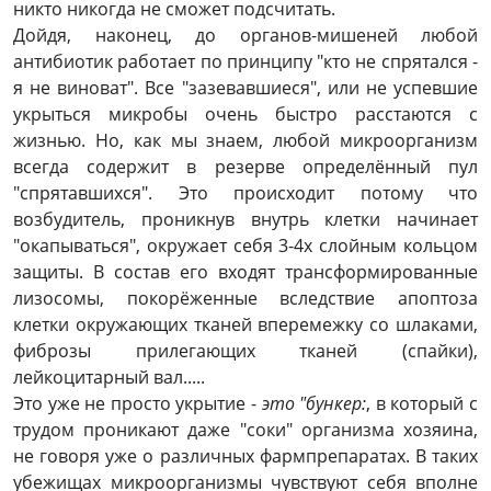
никто никогда не сможет подсчитать.
Дойдя, наконец, до органов-мишеней любой
антибиотик работает по принципу "кто не спрятался -
я не виноват". Все "зазевавшиеся", или не успевшие
укрыться микробы очень быстро расстаются с
жизнью. Но, как мы знаем, любой микроорганизм
всегда содержит в резерве определённый пул
"спрятавшихся". Это происходит потому что
возбудитель, проникнув внутрь клетки начинает
"окапываться", окружает себя 3-4х слойным кольцом
защиты. В состав его входят трансформированные
лизосомы, покорёженные вследствие апоптоза
клетки окружающих тканей вперемежку со шлаками,
фиброзы прилегающих тканей (спайки),
лейкоцитарный вал.....
Это уже не просто укрытие -
это "бункер:
, в который с
трудом проникают даже "соки" организма хозяина,
не говоря уже о различных фармпрепаратах. В таких
убежищах микроорганизмы чувствуют себя вполне