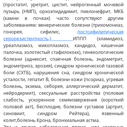
(простатит, уретрит, цистит, нейрогенный мочевой
пузырь (НМП), орхоэпидидимит, пиелонефрит, МКБ
(камни в почках) часто сопутствуют другим
заболеваниям: венерические болезни (трихомониаз,
гонорея, сифилис,
постсифилитическая
серорезистентность,),
ИППП (хламидиоз,
уреаплазмоз, микоплазмоз, кандидоз, кишечная
палочка, золотистый стафилококк), гинекологические
болезни (аднексит, спаечная болезнь, эндометрит,
эндометриоз, эрозия), синдром хронической тазовой
боли (СХТБ), нарушения сна, синдром хронической
усталости, гепатит В, болезни кожи (псориаз, угревая
болезнь, экзема, себорея, аллергический дерматит,
нейродермит), сексуальные расстройства (половая
слабость, ускоренное семяизвержение (короткий
половой акт), бесплодие, болезни суставов (артрит,
синовиит, синдром Рейтера), язвенный
колит,болезнь Крона, бронхиальная астма.