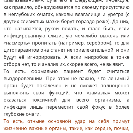
«замазыванием». Суть его в следующем: инфекция,
как правило, обнаруживается по своему присутствию
в неглубоких очагах, каковы влагалище и уретра (с
других слизистых мазки берут гораздо реже). До них,
что называется, рукой подать, и стало быть, если
инфицированную слизистую чем-либо выжечь или
«насмерть» пропитать (например, серебром), то для
цитопаразитов она станет непривлекательной, и они
будут её игнорировать. А если микробов в точке
отбора нет, то и анализ их, скорее всего, не выявит.
То есть, формально пациент будет считаться
выздоровевшим. При этом не важно, что лечимый
орган будет покалечен и не сможет полноценно
выполнять свои функций, что «замазка» может
оказаться токсичной для всего организма, а
инфекция лишь переместит свой фокус в более
глубокие очаги.
То есть, отныне основной удар на себя примут
жизненно важные органы, такие, как сердце, почки,