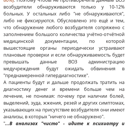
80%)
. Поэтому чтобы не противоречить данным ВОЗ
возбудители обнаруживаются только у 10-12%
больных. У остальных либо "не обнаруживаются",
либо не фиксируются. Обусловлено это ещё и тем,
что обнаружение любого возбудителя сопряжено с
заполнением большого количества учётно-отчётной
медицинской документации, по которой
вышестоящие органы периодически устраивают
плановые проверки и если обнаруживаемость будет
превышать данные ВОЗ администрацию
медучреждения будут ожидать обвинения в
"преднамеренной гипердиагностике".
А пациенты будут и дальше продолжать тратить на
диагностику денег и времени больше чем на
лечение, не понимая: почему при наличии болей,
выделений, зуда, жжения, резей и других симптомах,
указывающих на присутствие возбудителя они имеют
анализы, в которых "ничего не обнаружено".
"
...В анализах "чисто" - идите к психиатру и