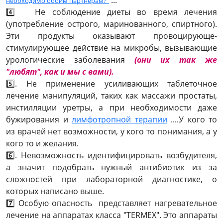
..."
необходимо обоим партнёрам?"
4️⃣
Не соблюдение диеты во время лечения
(употребление острого, маринованного, спиртного).
Эти продукты оказывают провоцирующе-
стимулирующее действие на микробы, вызывающие
урологические заболевания
(они их так же
"любят", как и мы с вами).
5️⃣. Не применение усиливающих таблеточное
лечение манипуляций, таких как массажи простаты,
инстилляции уретры, а при необходимости даже
бужирования и
лимфотропной терапии
....У кого то
из врачей нет возможности, у кого то понимания, а у
кого то и желания.
6️⃣. Невозможность идентифицировать возбудителя,
а значит подобрать нужный антибиотик из за
сложностей при лабораторной диагностике, о
которых написано выше.
7️⃣
Особую опасность представляет нагревательное
лечение на аппаратах класса "TERMEX". Это аппараты