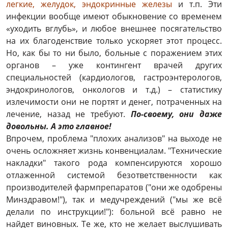
легкие, желудок, эндокринные железы
и т.п. Эти
инфекции вообще имеют обыкновение со временем
«уходить вглубь», и любое внешнее посягательство
на их благоденствие только ускоряет этот процесс.
Но, как бы то ни было, больные с поражением этих
органов – уже контингент врачей других
специальностей (кардиологов, гастроэнтерологов,
эндокринологов, онкологов и т.д.) – статистику
излечимости они не портят и денег, потраченных на
лечение, назад не требуют.
По-своему, они даже
довольны. А это главное!
Впрочем, проблема "плохих анализов" на выходе не
очень осложняет жизнь конвенциалам. "Технические
накладки" такого рода компенсируются хорошо
отлаженной системой безответственности как
производителей фармпрепаратов ("они же одобрены
Минздравом!"), так и медучреждений ("мы же всё
делали по инструкции!"): больной всё равно не
найдет виновных. Те же, кто не желает выслушивать