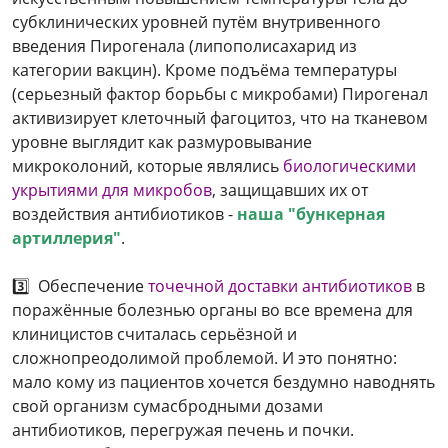
субклинических уровней путём внутривенного
введения Пирогенала (липополисахарид из
категории вакцин). Кроме подъёма температуры
(серьезный фактор борьбы с микробами) Пирогенал
активизирует клеточный фагоцитоз, что на тканевом
уровне выглядит как размуровывание
микроколоний, которые являлись
биологическими
укрытиями для микробов
, защищавших их от
воздействия антибиотиков -
наша "бункерная
артиллерия"
.
3️⃣ Обеспечение
точечной доставки антибиотиков
в
поражённые болезнью органы во все времена для
клиницистов считалась серьёзной и
сложнопреодолимой проблемой. И это понятно:
мало кому из пациентов хочется бездумно наводнять
свой организм сумасбродными дозами
антибиотиков, перегружая печень и почки.