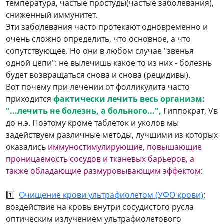
температура, частые простуды(частые заболевания),
сниженный иммунитет.
Эти заболевания часто протекают одновременно и
очень сложно определить, что основное, а что
сопутствующее. Но они в любом случае "звенья
одной цепи": не вылечишь какое то из них - болезнь
будет возвращаться снова и снова (рецидивы).
Вот почему при лечении от фолликулита часто
приходится
фактически лечить весь организм:
"...лечить не болезнь, а больного...",
Гиппократ, Vв
до н.э. Поэтому кроме таблеток и уколов мы
задействуем различные методы, лучшими из которых
оказались
иммуностимулирующие, повышающие
проницаемость сосудов и тканевых барьеров, а
также обладающие размуровывающим эффектом
:
1️⃣
Очищение крови ультрафиолетом (УФО крови)
:
воздействие на кровь внутри сосудистого русла
оптическим излучением ультрафиолетового