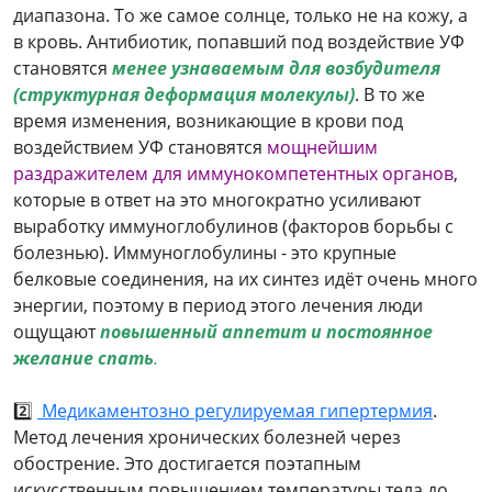
диапазона. То же самое солнце, только не на кожу, а
в кровь. Антибиотик, попавший под воздействие УФ
становятся
менее узнаваемым для возбудителя
(структурная деформация молекулы)
. В то же
время изменения, возникающие в крови под
воздействием УФ становятся
мощнейшим
раздражителем для иммунокомпетентных органов
,
которые в ответ на это многократно усиливают
выработку иммуноглобулинов (факторов борьбы с
болезнью). Иммуноглобулины - это крупные
белковые соединения, на их синтез идёт очень много
энергии, поэтому в период этого лечения люди
ощущают
повышенный аппетит и постоянное
желание спать
.
2️⃣
Медикаментозно регулируемая гипертермия
.
Метод лечения хронических болезней через
обострение. Это достигается поэтапным
искусственным повышением температуры тела до