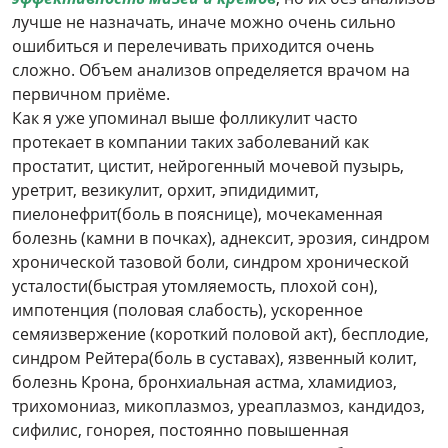
лучше не назначать, иначе можно очень сильно
ошибиться и перелечивать приходится очень
сложно. Объем анализов определяется врачом на
первичном приёме.
Как я уже упоминал выше фолликулит часто
протекает в компании таких заболеваний как
простатит, цистит, нейрогенный мочевой пузырь,
уретрит, везикулит, орхит, эпидидимит,
пиелонефрит(боль в пояснице), мочекаменная
болезнь (камни в почках), аднексит, эрозия, синдром
хронической тазовой боли, синдром хронической
усталости(быстрая утомляемость, плохой сон),
импотенция (половая слабость), ускоренное
семяизвержение (короткий половой акт), бесплодие,
синдром Рейтера(боль в суставах), язвенный колит,
болезнь Крона, бронхиальная астма, хламидиоз,
трихомониаз, микоплазмоз, уреаплазмоз, кандидоз,
сифилис, гонорея, постоянно повышенная