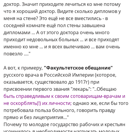
доктор. Значит приходите лечиться ко мне потому
что я хороший доктор. Видите сколько дипломов у
меня на стене? Это ещё не все вместились - в
соседней комнате ещё пол стены завышена
дипломами ... А от этого доктора очень много
приходит недовольных больных ... и все приходят
именно ко мне ... и я всех вылечиваю ... вам очень
повезло ...."
А вот, к примеру,
"Факультетское обещание"
русского врача в Российской Империи (которое,
оказывается, существовало до 1917г) при
присвоении первого звания "лекарь":
"..Обещаю
быть справедливым к своим сотоварищам-врачам и
не оскорблять(!) их личности;
однако же, если бы того
потребовала польза больного, говорить правду
прямо и без лицеприятия..."
Почему то молодое государство рабочих и крестьян
усомнилось в необходимости нагружать молодых