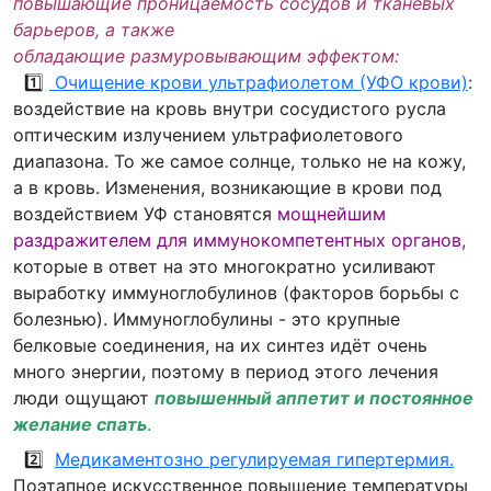
повышающие
проницаемость сосудов и тканевых
барьеров,
а также
обладающие
размуровывающим
эффектом:
1️⃣
Очищение крови ультрафиолетом (УФО крови)
:
воздействие на кровь внутри сосудистого русла
оптическим излучением ультрафиолетового
диапазона. То же самое солнце, только не на кожу,
а в кровь. Изменения, возникающие в крови под
воздействием УФ становятся
мощнейшим
раздражителем для иммунокомпетентных органов,
которые в ответ на это многократно усиливают
выработку иммуноглобулинов (факторов борьбы с
болезнью). Иммуноглобулины - это крупные
белковые соединения, на их синтез идёт очень
много энергии, поэтому в период этого лечения
люди ощущают
повышенный аппетит и постоянное
желание спать
.
2️⃣
Медикаментозно регулируемая гипертермия.
Поэтапное искусственное повышение температуры