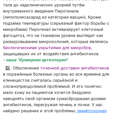
тела до надклинических уровней путём
внутривенного введения Пирогенала
(липополисахарид из категории вакцин). Кроме
подъёма температуры (серьезный фактор борьбы с
микробами) Пирогенал активизирует клеточный
фагоцитоз, что на тканевом уровне выглядит как
размуровывание микроколоний, которые являлись
биологическими укрытиями для микробов
,
защищавших их от воздействия антибиотиков
-
наша
"бункерная артиллерия"
.
3️⃣ Обеспечение
точечной доставки
антибиотиков
в поражённые болезнью органы во все времена для
клиницистов считалась серьёзной и
сложнопреодолимой проблемой. И это понятно:
мало кому из пациентов хочется бездумно
наводнять свой организм сумасбродными дозами
антибиотиков, перегружая печень и почки. У нас
найдено решение и этой проблемы:
лимфотропная