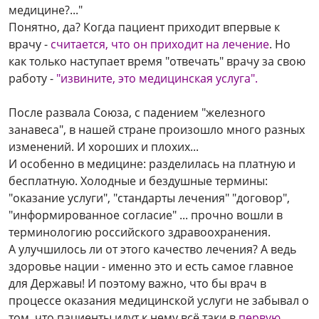
медицине?..."
Понятно, да?
Когда пациент приходит впервые к
врачу -
считается, что он приходит на лечение
. Но
как только наступает время "отвечать" врачу за свою
работу -
"извините, это медицинская услуга".
После развала Союза, с падением "железного
занавеса", в нашей стране произошло много разных
изменений. И хороших и плохих...
И особенно в медицине: разделилась на платную и
бесплатную. Холодные и бездушные термины:
"оказание услуги", "стандарты лечения" "договор",
"информированное согласие" ... прочно вошли в
терминологию российского здравоохранения.
А улучшилось ли от этого качество лечения? А ведь
здоровье нации - именно это и есть самое главное
для Державы! И поэтому важно, что бы врач в
процессе оказания медицинской услуги не забывал о
том, что пациенты идут к нему всё таки в
первую