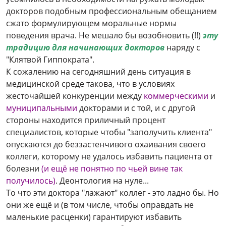
докторов подобным профессиональным обещанием
сжато формулирующем моральные нормы
поведения врача. Не мешало бы возобновить (!!)
эту
традицию для начинающих докторов
наряду с
"Клятвой Гиппократа".
К сожалению на сегодняшний день ситуация в
медицинской среде такова, что в условиях
жесточайшей конкуренции между
коммерческими
и
муниципальными
докторами и с той, и с другой
стороны находится приличный процент
специалистов, которые чтобы "заполучить клиента"
опускаются до беззастенчивого охаивания своего
коллеги, которому не удалось избавить пациента от
болезни
(и ещё не понятно по чьей вине так
получилось)
.
Деонтология на нуле...
То что эти доктора "лажают" коллег - это ладно бы. Но
они же ещё и (в том числе, чтобы оправдать не
маленькие расценки) гарантируют избавить